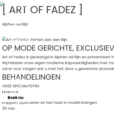
Doorgaan
[ ART OF FADEZ ]
naar
inhoud
HOME
Alphen ad Rijn
Boek nu
ONS VERHAAL
OP MODE GERICHTE, EXCLUSIEV
Art of Fadez is gevestigd in Alphen ad Rijn en presenteert h
INSTAGRAM
Wij hebben onze eigen moderne knipvaardigheden met tra
zal er voor zorgen dat u met het door u gewenste uitzonderl
BEHANDELINGEN
CONTACT
ONZE SPECIALITEITEN
Haircut
Boek nu
Knippen, opscheren en het haar in model brengen.
35 min.