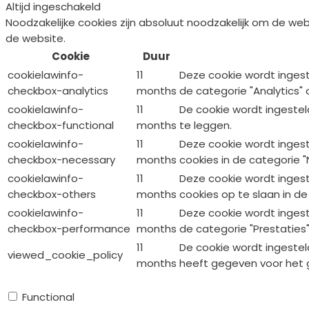
Altijd ingeschakeld
Noodzakelijke cookies zijn absoluut noodzakelijk om de web
de website.
Cookie
Duur
cookielawinfo-
11
Deze cookie wordt inges
checkbox-analytics
months
de categorie "Analytics" 
cookielawinfo-
11
De cookie wordt ingeste
checkbox-functional
months
te leggen.
cookielawinfo-
11
Deze cookie wordt inges
checkbox-necessary
months
cookies in de categorie "
cookielawinfo-
11
Deze cookie wordt inges
checkbox-others
months
cookies op te slaan in de
cookielawinfo-
11
Deze cookie wordt inges
checkbox-performance
months
de categorie "Prestaties"
11
De cookie wordt ingestel
viewed_cookie_policy
months
heeft gegeven voor het g
Functional
Functional